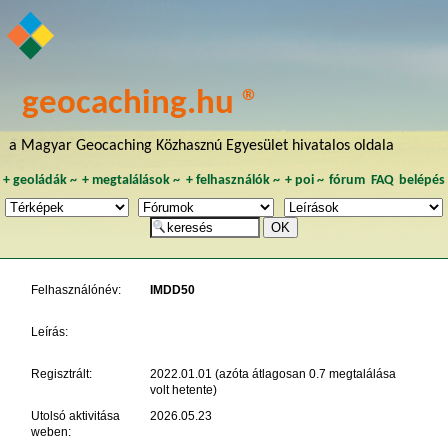
geocaching.hu ®
a Magyar Geocaching Közhasznú Egyesület hivatalos oldala
+
geoládák
~
+
megtalálások
~
+
felhasználók
~
+
poi
~
fórum
FAQ
belépés
Felhasználónév:
IMDD50
Leírás:
Regisztrált:
2022.01.01 (azóta átlagosan 0.7 megtalálása
volt hetente)
Utolsó aktivitása
2026.05.23
weben: