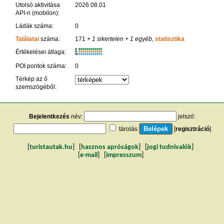
Utolsó aktivitása
2026.08.01
API-n (mobilon):
Ládák száma:
0
Találatai
száma:
171
+ 1 sikertelen
+ 1 egyéb
,
statisztika
K
Értékelései átlaga:
R
W
POI pontok száma:
0
Térkép az ő
szemszögéből:
Bejelentkezés
név:
jelszó:
tárolás
[
regisztráció
]
[
turistautak.hu
] [
hasznos apróságok
] [
jogi tudnivalók
]
[
e-mail
] [
impresszum
]