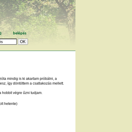
Q
belépés
óta mindig is ki akartam próbálni, a
lesz, így döntöttem a csatlakozás mellett.
a hobbit végre űzni tudjam.
lt hetente)