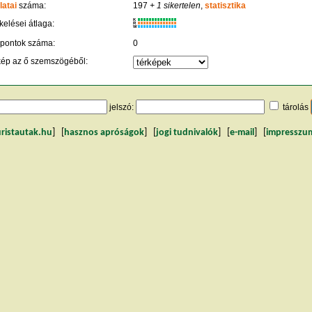
latai
száma:
197
+ 1 sikertelen
,
statisztika
K
kelései átlaga:
R
W
 pontok száma:
0
kép az ő szemszögéből:
jelszó:
tárolás
uristautak.hu
] [
hasznos apróságok
] [
jogi tudnivalók
] [
e-mail
] [
impresszu