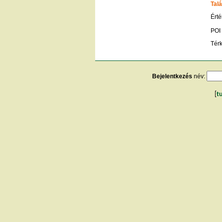
Talá
Érté
POI
Tér
Bejelentkezés
név:
[
t