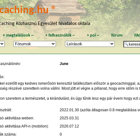
caching.hu ®
aching Közhasznú Egyesület hivatalos oldala
+
megtalálások
~
+
felhasználók
~
+
poi
~
fórum
FA
használónév:
June
ás:
el ezelőtt egy kedves ismerősön keresztül találkoztam először a geocachinggal, az
ség részévé szerettem volna vállni. Most jött el végre a pillanat, hogy erre időm is 
n szeretem a természetet, a kirándulást, és úgy tűnik lesz egy pár évem hogy ezt 
sztrált:
2022.01.30 (azóta átlagosan 0.8 megtalálása vo
só aktivitása weben:
2025.03.31
só aktivitása API-n (mobilon):
2026.07.12
ák száma:
0