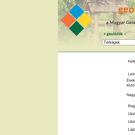
geo
a Magyar Geoc
+
geoládák
~
Fel
Leír
Évekk
közös
Nagyo
Regi
Utol
Utol
Lád