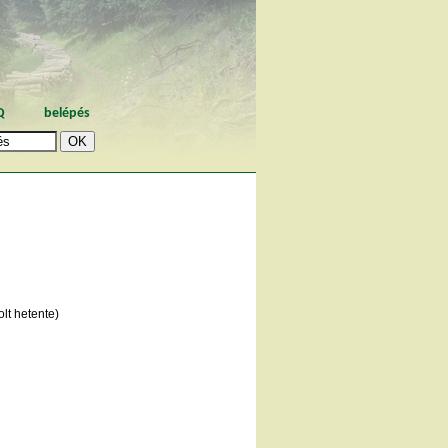
Q
belépés
lt hetente)