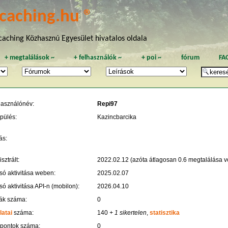
caching.hu ®
aching Közhasznú Egyesület hivatalos oldala
+
megtalálások
~
+
felhasználók
~
+
poi
~
fórum
FA
használónév:
Repi97
pülés:
Kazincbarcika
ás:
sztrált:
2022.02.12 (azóta átlagosan 0.6 megtalálása vo
só aktivitása weben:
2025.02.07
só aktivitása API-n (mobilon):
2026.04.10
ák száma:
0
latai
száma:
140
+ 1 sikertelen
,
statisztika
 pontok száma:
0