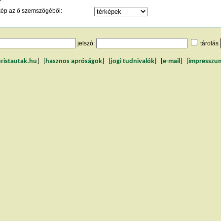
kép az ő szemszögéből:
jelszó:
tárolás
uristautak.hu
] [
hasznos apróságok
] [
jogi tudnivalók
] [
e-mail
] [
impresszu