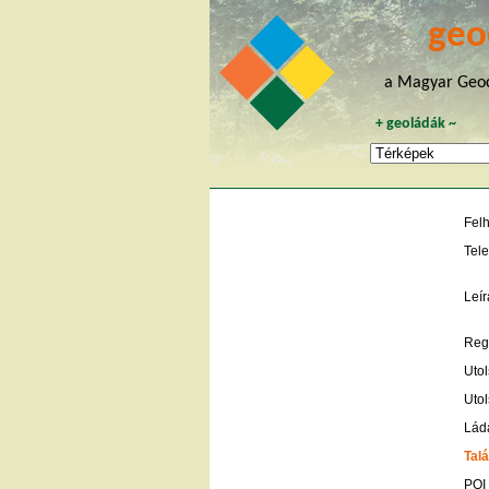
geo
a Magyar Geoc
+
geoládák
~
Fel
Tele
Leír
Regi
Utol
Utol
Lád
Talá
POI