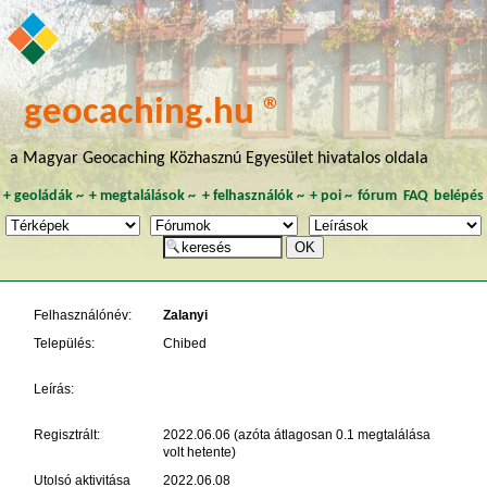
geocaching.hu ®
a Magyar Geocaching Közhasznú Egyesület hivatalos oldala
+
geoládák
~
+
megtalálások
~
+
felhasználók
~
+
poi
~
fórum
FAQ
belépés
Felhasználónév:
Zalanyi
Település:
Chibed
Leírás:
Regisztrált:
2022.06.06 (azóta átlagosan 0.1 megtalálása
volt hetente)
Utolsó aktivitása
2022.06.08