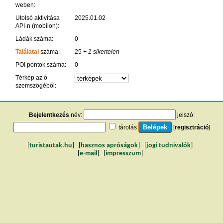
weben:
Utolsó aktivitása
2025.01.02
API-n (mobilon):
Ládák száma:
0
Találatai
száma:
25
+ 1 sikertelen
POI pontok száma:
0
Térkép az ő
szemszögéből:
Bejelentkezés
név:
jelszó:
tárolás
[
regisztráció
]
[
turistautak.hu
] [
hasznos apróságok
] [
jogi tudnivalók
]
[
e-mail
] [
impresszum
]