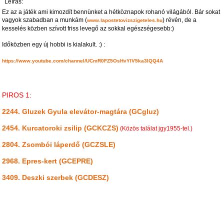
Leírás:
Ez az a játék ami kimozdít bennünket a hétköznapok rohanó világából. Bár sokat
vagyok szabadban a munkám (
) révén, de a
www.lapostetovizszigeteles.hu
kesselés közben szívott friss levegő az sokkal egészségesebb:)
Időközben egy új hobbi is kialakult. :) :
https://www.youtube.com/channel/UCmR0FZ5OsHvYIV5ka3lQQ4A
PIROS 1:
2244. Gluzek Gyula elevátor-magtára (GCgluz)
2454. Kurcatoroki zsilip (GCKCZS)
(Közös találat jgy1955-tel.)
2804. Zsombói láperdő (GCZSLE)
2968. Epres-kert (GCEPRE)
3409. Deszki szerbek (GCDESZ)