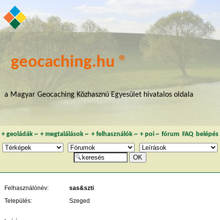
geocaching.hu ®
a Magyar Geocaching Közhasznú Egyesület hivatalos oldala
+
geoládák
~
+
megtalálások
~
+
felhasználók
~
+
poi
~
fórum
FAQ
belépés
Felhasználónév:
sas&szti
Település:
Szeged