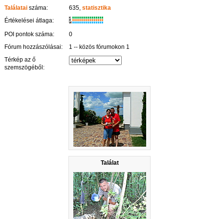
Találatai
száma:
635,
statisztika
K
Értékelései átlaga:
R
W
POI pontok száma:
0
Fórum hozzászólásai:
1 -- közös fórumokon 1
Térkép az ő
szemszögéből:
Találat