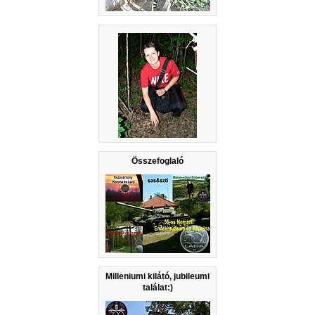
Összefoglaló
Milleniumi kilátó, jubileumi
találat:)