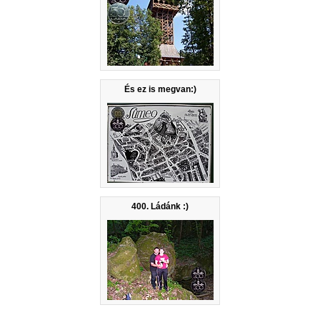
És ez is megvan:)
400. Ládánk :)