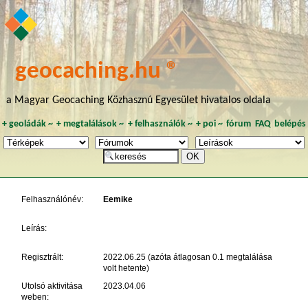
geocaching.hu ®
a Magyar Geocaching Közhasznú Egyesület hivatalos oldala
+
geoládák
~
+
megtalálások
~
+
felhasználók
~
+
poi
~
fórum
FAQ
belépés
Felhasználónév:
Eemike
Leírás:
Regisztrált:
2022.06.25 (azóta átlagosan 0.1 megtalálása
volt hetente)
Utolsó aktivitása
2023.04.06
weben: