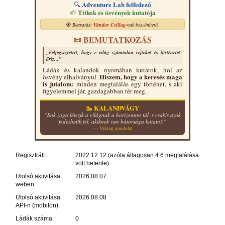
Adventure Lab felfedező
🔍
Titkok és ösvények kutatója
🌱
🧭
Beavatás:
Vándor Csillag
-nak köszönhető.
📜 BEMUTATKOZÁS
„Feljegyeztetett, hogy e világ számtalan rejteket és történetet
őriz...”
Ládák és kalandok nyomában kutatok, hol az
Hiszem, hogy a keresés maga
ösvény elhalványul.
is jutalom:
minden megtalálás egy történet, s aki
figyelemmel jár, gazdagabban tér meg.
🥾 KALANDVÁGY
"Sok zuga létezik a világnak a horizonton túl, s csakis azok
fedezhetik fel, akiknek van bátorsága kutatni!"
— Viking gondolat
Regisztrált:
2022.12.12 (azóta átlagosan 4.6 megtalálása
volt hetente)
Utolsó aktivitása
2026.08.07
weben:
Utolsó aktivitása
2026.08.08
API-n (mobilon):
Ládák száma:
0