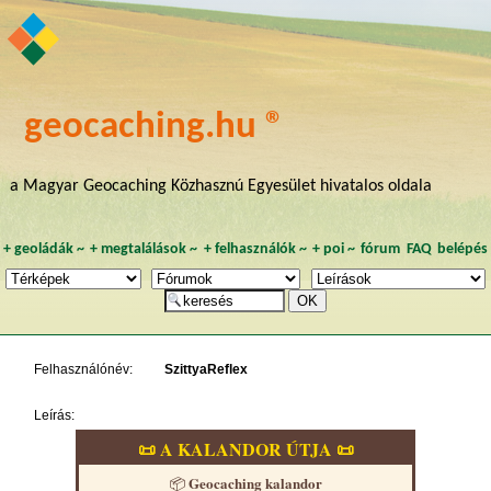
geocaching.hu ®
a Magyar Geocaching Közhasznú Egyesület hivatalos oldala
+
geoládák
~
+
megtalálások
~
+
felhasználók
~
+
poi
~
fórum
FAQ
belépés
Felhasználónév:
SzittyaReflex
Leírás:
📜 A KALANDOR ÚTJA 📜
Geocaching kalandor
📦