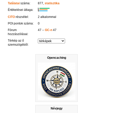
Találatai
száma:
877,
statisztika
K
Értékelései átlaga:
R
W
CITO
részvétel:
2 alkalommal
POI pontok száma:
0
Fórum
47 --
GC-n
47
hozzászólásai:
Térkép az ő
szemszögéből:
Opencaching
Névjegy