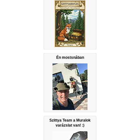
Én mostsnában
Szittya Team a Muralok
varázslat van! :)