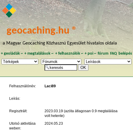
geocaching.hu ®
a Magyar Geocaching Közhasznú Egyesület hivatalos oldala
+
geoládák
~
+
megtalálások
~
+
felhasználók
~
+
poi
~
fórum
FAQ
belépés
Felhasználónév:
Laci89
Leírás:
Regisztrált:
2023.03.19 (azóta átlagosan 0.9 megtalálása
volt hetente)
Utolsó aktivitása
2024.05.23
weben: