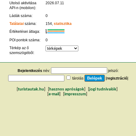
Utolsó aktivitása
2026.07.11
API-n (mobilon):
Ládák száma:
0
Találatai
száma:
154,
statisztika
K
Értékelései átlaga:
R
W
POI pontok száma:
0
Térkép az ő
szemszögéből:
Bejelentkezés
név:
jelszó:
tárolás
[
regisztráció
]
[
turistautak.hu
] [
hasznos apróságok
] [
jogi tudnivalók
]
[
e-mail
] [
impresszum
]