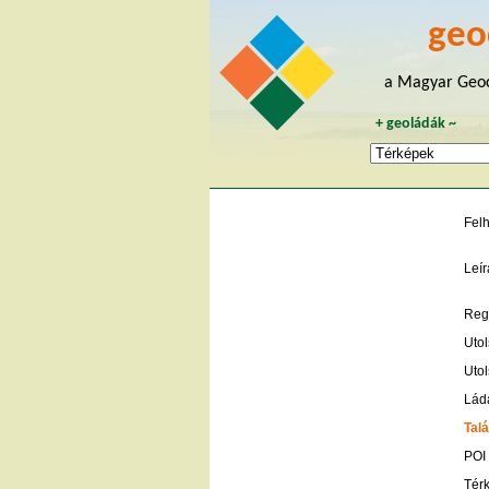
geo
a Magyar Geoc
+
geoládák
~
Fel
Leír
Regi
Utol
Utol
Lád
Talá
POI
Tér