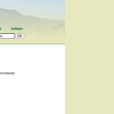
Q
belépés
lt hetente)