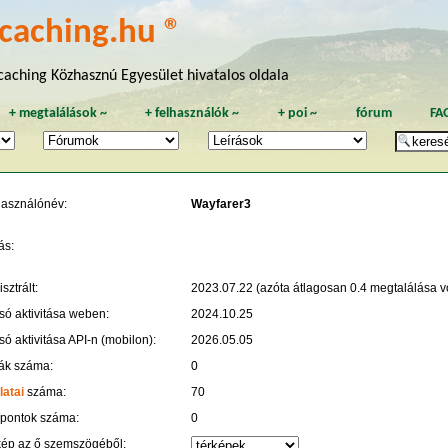
caching.hu ®
aching Közhasznú Egyesület hivatalos oldala
+
megtalálások
~
+
felhasználók
~
+
poi
~
fórum
FA
használónév:
Wayfarer3
ás:
sztrált:
2023.07.22 (azóta átlagosan 0.4 megtalálása vo
só aktivitása weben:
2024.10.25
só aktivitása API-n (mobilon):
2026.05.05
ák száma:
0
latai
száma:
70
 pontok száma:
0
kép az ő szemszögéből: