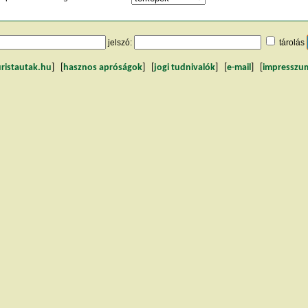
jelszó:
tárolás
uristautak.hu
] [
hasznos apróságok
] [
jogi tudnivalók
] [
e-mail
] [
impresszu