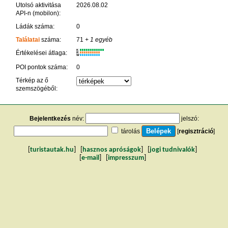
Utolsó aktivitása
2026.08.02
API-n (mobilon):
Ládák száma:
0
Találatai
száma:
71
+ 1 egyéb
K
Értékelései átlaga:
R
W
POI pontok száma:
0
Térkép az ő
szemszögéből:
Bejelentkezés
név:
jelszó:
tárolás
[
regisztráció
]
[
turistautak.hu
] [
hasznos apróságok
] [
jogi tudnivalók
]
[
e-mail
] [
impresszum
]