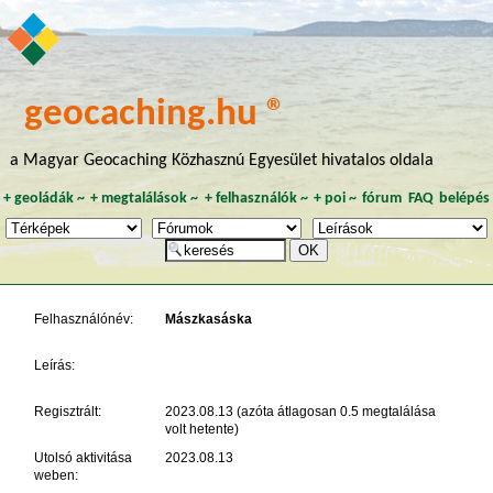
geocaching.hu ®
a Magyar Geocaching Közhasznú Egyesület hivatalos oldala
+
geoládák
~
+
megtalálások
~
+
felhasználók
~
+
poi
~
fórum
FAQ
belépés
Felhasználónév:
Mászkasáska
Leírás:
Regisztrált:
2023.08.13 (azóta átlagosan 0.5 megtalálása
volt hetente)
Utolsó aktivitása
2023.08.13
weben: