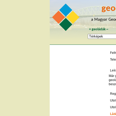
geo
a Magyar Geoc
+
geoládák
~
Fel
Tele
Leír
Már 
geolá
beszé
Regi
Utol
Utol
Lád