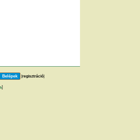
[
regisztráció
]
m
]