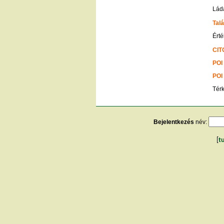
Ládá
Talá
Érté
CIT
POI
POI
Tér
Bejelentkezés
név:
[
t