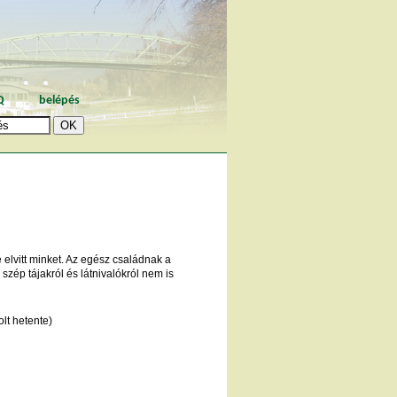
Q
belépés
elvitt minket. Az egész családnak a
szép tájakról és látnivalókról nem is
lt hetente)