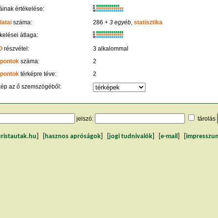
K
inak értékelése:
R
W
latai
száma:
286
+ 3 egyéb
,
statisztika
K
kelései átlaga:
R
W
O
részvétel:
3 alkalommal
 pontok
száma:
2
 pontok
térképre téve:
2
kép az ő szemszögéből:
jelszó:
tárolás
uristautak.hu
] [
hasznos apróságok
] [
jogi tudnivalók
] [
e-mail
] [
impresszu