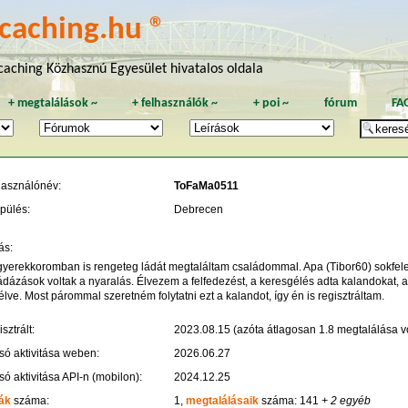
caching.hu ®
aching Közhasznú Egyesület hivatalos oldala
+
megtalálások
~
+
felhasználók
~
+
poi
~
fórum
FA
használónév:
ToFaMa0511
pülés:
Debrecen
ás:
gyerekkoromban is rengeteg ládát megtaláltam családommal. Apa (Tibor60) sokfele 
dázások voltak a nyaralás. Élvezem a felfedezést, a keresgélés adta kalandokat, a 
lve. Most párommal szeretném folytatni ezt a kalandot, így én is regisztráltam.
sztrált:
2023.08.15 (azóta átlagosan 1.8 megtalálása vo
só aktivitása weben:
2026.06.27
só aktivitása API-n (mobilon):
2024.12.25
ák
száma:
1,
megtalálásaik
száma: 141
+ 2 egyéb