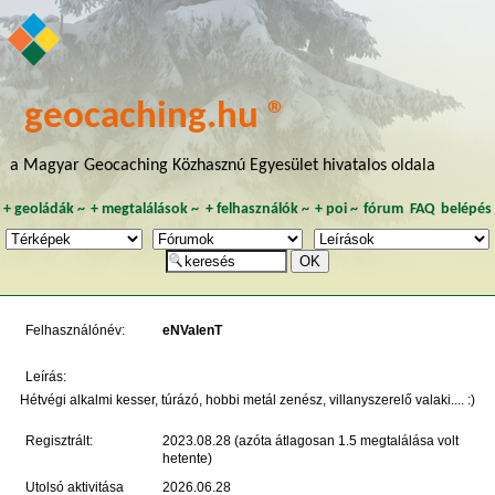
geocaching.hu ®
a Magyar Geocaching Közhasznú Egyesület hivatalos oldala
+
geoládák
~
+
megtalálások
~
+
felhasználók
~
+
poi
~
fórum
FAQ
belépés
Felhasználónév:
eNValenT
Leírás:
Hétvégi alkalmi kesser, túrázó, hobbi metál zenész, villanyszerelő valaki.... :)
Regisztrált:
2023.08.28 (azóta átlagosan 1.5 megtalálása volt
hetente)
Utolsó aktivitása
2026.06.28