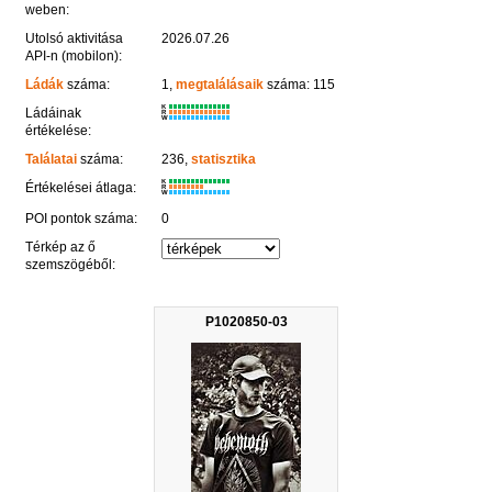
weben:
Utolsó aktivitása
2026.07.26
API-n (mobilon):
Ládák
száma:
1,
megtalálásaik
száma: 115
K
Ládáinak
R
W
értékelése:
Találatai
száma:
236,
statisztika
K
Értékelései átlaga:
R
W
POI pontok száma:
0
Térkép az ő
szemszögéből:
P1020850-03