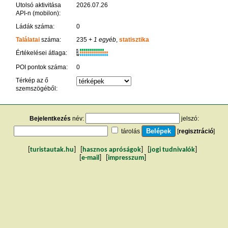
Utolsó aktivitása
2026.07.26
API-n (mobilon):
Ládák száma:
0
Találatai
száma:
235
+ 1 egyéb
,
statisztika
K
Értékelései átlaga:
R
W
POI pontok száma:
0
Térkép az ő
szemszögéből:
Bejelentkezés
név:
jelszó:
tárolás
[
regisztráció
]
[
turistautak.hu
] [
hasznos apróságok
] [
jogi tudnivalók
]
[
e-mail
] [
impresszum
]