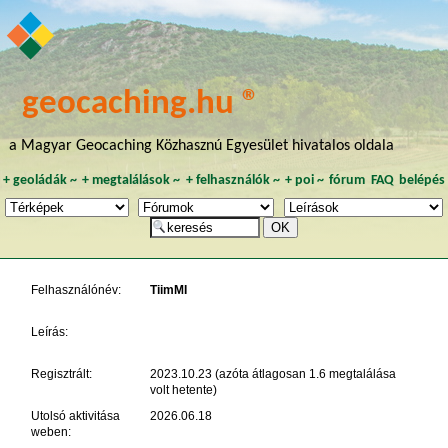
geocaching.hu ®
a Magyar Geocaching Közhasznú Egyesület hivatalos oldala
+
geoládák
~
+
megtalálások
~
+
felhasználók
~
+
poi
~
fórum
FAQ
belépés
Felhasználónév:
TiimMI
Leírás:
Regisztrált:
2023.10.23 (azóta átlagosan 1.6 megtalálása
volt hetente)
Utolsó aktivitása
2026.06.18
weben: