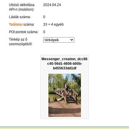
Utolsó aktivitása
2024.04.24
API-n (mobilon):
Ládák száma:
0
Találatai
száma:
33
+ 4 egyéb
POI pontok száma:
0
Térkép az ő
szemszögéből:
Messenger_creation_dcc86
c40-56d1-4606-b00b-
b455633dd1df