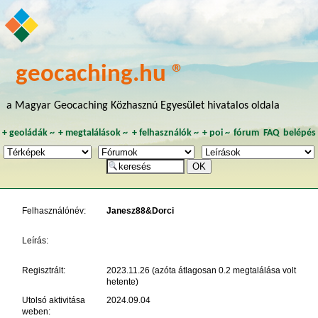
geocaching.hu ®
a Magyar Geocaching Közhasznú Egyesület hivatalos oldala
+
geoládák
~
+
megtalálások
~
+
felhasználók
~
+
poi
~
fórum
FAQ
belépés
Felhasználónév:
Janesz88&Dorci
Leírás:
Regisztrált:
2023.11.26 (azóta átlagosan 0.2 megtalálása volt
hetente)
Utolsó aktivitása
2024.09.04
weben: