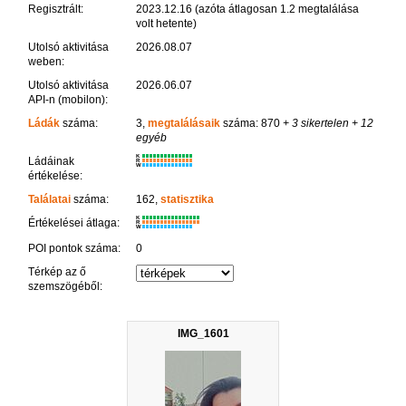
Regisztrált:
2023.12.16 (azóta átlagosan 1.2 megtalálása
volt hetente)
Utolsó aktivitása
2026.08.07
weben:
Utolsó aktivitása
2026.06.07
API-n (mobilon):
Ládák
száma:
3,
megtalálásaik
száma: 870
+ 3 sikertelen
+ 12
egyéb
K
Ládáinak
R
W
értékelése:
Találatai
száma:
162,
statisztika
K
Értékelései átlaga:
R
W
POI pontok száma:
0
Térkép az ő
szemszögéből:
IMG_1601