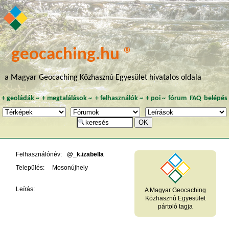
geocaching.hu ®
a Magyar Geocaching Közhasznú Egyesület hivatalos oldala
+
geoládák
~
+
megtalálások
~
+
felhasználók
~
+
poi
~
fórum
FAQ
belépés
Felhasználónév:
@_k.izabella
Település:
Mosonújhely
Leírás:
A Magyar Geocaching
Közhasznú Egyesület
pártoló tagja