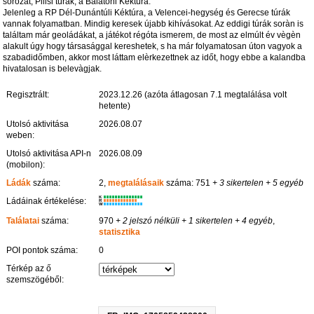
sorozat, Pilisi túrák, a Balatoni Kéktúra.
Jelenleg a RP Dél-Dunántúli Kéktúra, a Velencei-hegység és Gerecse túrák
vannak folyamatban. Mindig keresek újabb kihívásokat. Az eddigi túrák soràn is
találtam már geoládákat, a játékot régóta ismerem, de most az elmúlt év vègèn
alakult úgy hogy társasággal kereshetek, s ha már folyamatosan úton vagyok a
szabadidőmben, akkor most láttam elèrkezettnek az időt, hogy ebbe a kalandba
hivatalosan is belevàgjak.
Regisztrált:
2023.12.26 (azóta átlagosan 7.1 megtalálása volt
hetente)
Utolsó aktivitása
2026.08.07
weben:
Utolsó aktivitása API-n
2026.08.09
(mobilon):
Ládák
száma:
2,
megtalálásaik
száma: 751
+ 3 sikertelen
+ 5 egyéb
K
Ládáinak értékelése:
R
W
Találatai
száma:
970
+ 2 jelszó nélküli
+ 1 sikertelen
+ 4 egyéb
,
statisztika
POI pontok száma:
0
Térkép az ő
szemszögéből: