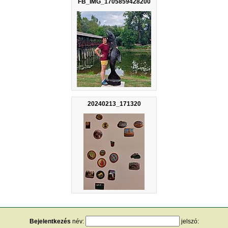
FB_IMG_1705859428200
20240213_171320
Bejelentkezés
név:
jelszó: