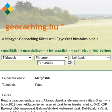
geocaching.hu ®
a Magyar Geocaching Közhasznú Egyesület hivatalos oldala
+
geoládák
~
+
megtalálások
~
+
felhasználók
~
+
poi
~
fórum
FAQ
belépés
Felhasználónév:
MargóX66
Település:
Pápa
Leírás:
Régóta túràzom rendszeresen. A kiràndulások a lételememmé váltak. Olyannyira
hogy 2019-ben nekiláttam jelvènyszerző túrák teljesítésébe, mint az OKT, KDP,
Bakonyi több túrasorozat, Balatonfelvidéki kódkereső túrák, Dél-Balatoni Várak