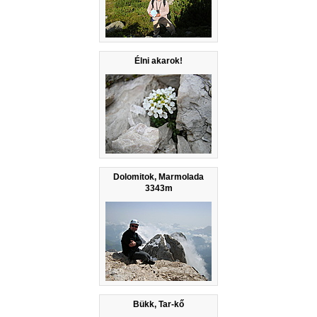
Élni akarok!
Dolomitok, Marmolada
3343m
Bükk, Tar-kő