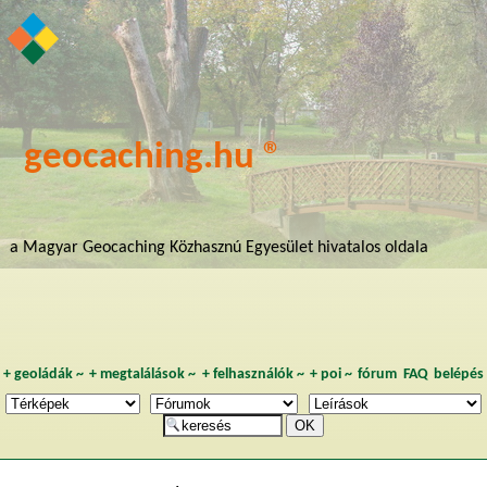
geocaching.hu ®
a Magyar Geocaching Közhasznú Egyesület hivatalos oldala
+
geoládák
~
+
megtalálások
~
+
felhasználók
~
+
poi
~
fórum
FAQ
belépés