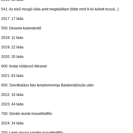
541: Az első mozgó láda amit megtaláltam (több mint 9 év kellett hozzá...)
2017: 17 láda
550: Deseda kalanderdő
2018: 11 láda
2019: 22 láda
2020: 20 láda
600: Inotai víztározó Mesivel
2021: 63 láda
650: Szentbalázs falu templomromja Balatonátúszás után
2022: 16 láda
2023: 44 láda
700: Göntér-domb húsvéthétfőn
2024: 34 láda
750: Lenti városa szintén húsvéthétfőn.