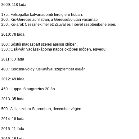
2009: 118 láda
175.: Felsőgallai kálváriadomb térdig érő hóban.
200.: Kis-Gerecse áprilisban, a Gerecse50 után vasárnap
250.. Kő-árok Csesznek mellett Zsúval és Tibivel szeptember elején.
2010: 78 láda
300.: Sóstói magaspart szeles áprilisi időben.
350.: Csákvári vadászkápolna napos októberi időben, egyedül.
2011: 60 láda
400.: Koloska-völgy KisKatával szeptember elején.
2012: 49 láda
450.: Luppa-tó augusztus 20-án.
2013: 35 láda
500.: Attila szobra Sopronban, december végén.
2014: 18 láda
2015: 11 láda
2016: 16 láda