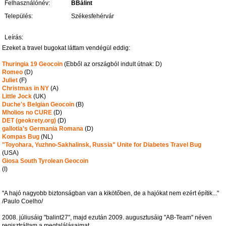
Felhasználónév:
BBálint
Település:
Székesfehérvár
Leírás:
Ezeket a travel bugokat láttam vendégül eddig:
Thuringia 19 Geocoin
(Ebből az országból indult útnak: D)
Romeo
(D)
Juliet
(F)
Christmas in NY
(A)
Little Jock
(UK)
Duche's Belgian Geocoin
(B)
Mholios no CURE
(D)
DET (geokrety.org)
(D)
gallotia's Germania Romana
(D)
Kompas Bug
(NL)
"Toyohara, Yuzhno-Sakhalinsk, Russia" Unite for Diabetes Travel Bug
(USA)
Giosa South Tyrolean Geocoin
(I)
"A hajó nagyobb biztonságban van a kikötőben, de a hajókat nem ezért építik..."
/Paulo Coelho/
2008. júliusáig "balint27", majd ezután 2009. augusztusáig "AB-Team" néven
regisztráltam a megtalálásaimat.