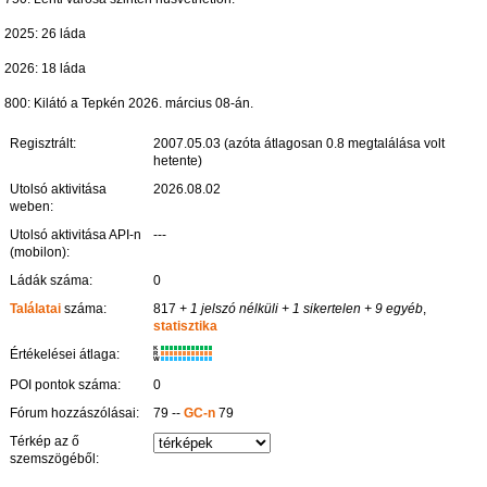
2025: 26 láda
2026: 18 láda
800: Kilátó a Tepkén 2026. március 08-án.
Regisztrált:
2007.05.03 (azóta átlagosan 0.8 megtalálása volt
hetente)
Utolsó aktivitása
2026.08.02
weben:
Utolsó aktivitása API-n
---
(mobilon):
Ládák száma:
0
Találatai
száma:
817
+ 1 jelszó nélküli
+ 1 sikertelen
+ 9 egyéb
,
statisztika
K
Értékelései átlaga:
R
W
POI pontok száma:
0
Fórum hozzászólásai:
79 --
GC-n
79
Térkép az ő
szemszögéből: