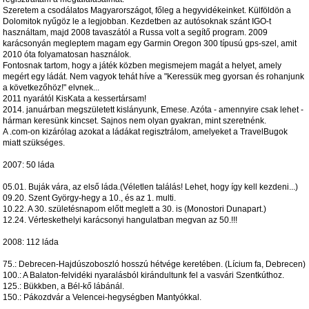
Szeretem a csodálatos Magyarországot, főleg a hegyvidékeinket. Külföldön a
Dolomitok nyűgöz le a legjobban. Kezdetben az autósoknak szánt IGO-t
használtam, majd 2008 tavaszától a Russa volt a segítő program. 2009
karácsonyán megleptem magam egy Garmin Oregon 300 típusú gps-szel, amit
2010 óta folyamatosan használok.
Fontosnak tartom, hogy a játék közben megismejem magát a helyet, amely
megért egy ládát. Nem vagyok tehát híve a "Keressük meg gyorsan és rohanjunk
a következőhöz!" elvnek...
2011 nyarától KisKata a kessertársam!
2014. januárban megszületett kislányunk, Emese. Azóta - amennyire csak lehet -
hárman keresünk kincset. Sajnos nem olyan gyakran, mint szeretnénk.
A .com-on kizárólag azokat a ládákat regisztrálom, amelyeket a TravelBugok
miatt szükséges.
2007: 50 láda
05.01. Buják vára, az első láda.(Véletlen találás! Lehet, hogy így kell kezdeni...)
09.20. Szent György-hegy a 10., és az 1. multi.
10.22. A 30. születésnapom előtt meglett a 30. is (Monostori Dunapart.)
12.24. Vérteskethelyi karácsonyi hangulatban megvan az 50.!!!
2008: 112 láda
75.: Debrecen-Hajdúszoboszló hosszú hétvége keretében. (Lícium fa, Debrecen)
100.: A Balaton-felvidéki nyaralásból kirándultunk fel a vasvári Szentkúthoz.
125.: Bükkben, a Bél-kő lábánál.
150.: Pákozdvár a Velencei-hegységben Mantyókkal.