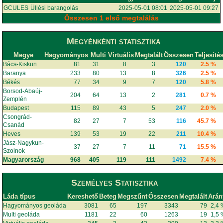
GCULES
Üllési barangolás
2025-05-01 08:01
2025-05-01 09:27
Összesen 1 első megtalálás
Megyénkénti statisztika
Megye
Hagyományos
Multi
Virtuális
Megtalált
Összesen
Teljesíté
Bács-Kiskun
81
31
8
3
120
2.5 %
Baranya
233
80
13
8
326
2.5 %
Békés
77
34
9
7
120
5.8 %
Borsod-Abaúj-
204
64
13
2
281
0.7 %
Zemplén
Budapest
115
89
43
5
247
2.0 %
Csongrád-
82
27
7
53
116
45.7 %
Csanád
Heves
139
53
19
22
211
10.4 %
Jász-Nagykun-
37
27
7
11
71
15.5 %
Szolnok
Magyarország
968
405
119
111
1492
7.4 %
Személyes Statisztika
Láda típus
Kereshető
Beteg
Megszűnt
Összesen
Megtalált
Arán
Hagyományos geoláda
3081
65
197
3343
79
2,4
Multi geoláda
1181
22
60
1263
19
1,5