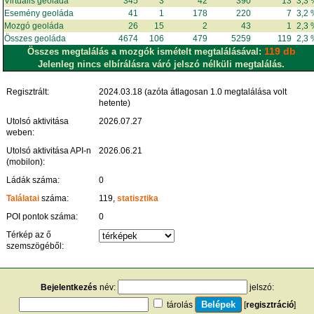
Virtuális geoláda
345
3
42
390
13
3,3
Esemény geoláda
41
1
178
220
7
3,2
Mozgó geoláda
26
15
2
43
1
2,3
Összes geoláda
4674
106
479
5259
119
2,3
119 db
Összes megtalálás a mozgók ismételt megtalálásával:
Jelenleg nincs elbírálásra váró jelszó nélküli megtalálás.
Regisztrált:
2024.03.18 (azóta átlagosan 1.0 megtalálása volt
hetente)
Utolsó aktivitása
2026.07.27
weben:
Utolsó aktivitása API-n
2026.06.21
(mobilon):
Ládák száma:
0
Találatai
száma:
119,
statisztika
POI pontok száma:
0
Térkép az ő
szemszögéből:
Bejelentkezés
név:
jelszó:
tárolás
[
regisztráció
]