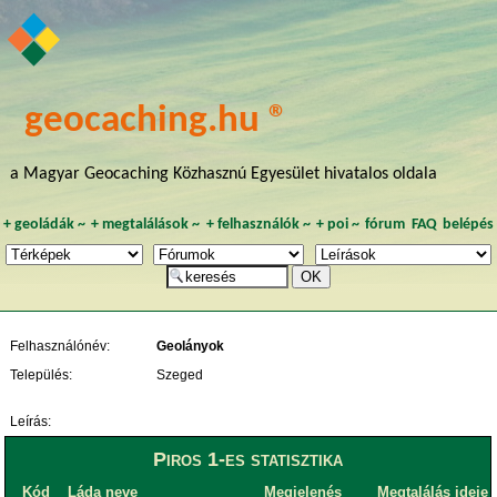
geocaching.hu ®
a Magyar Geocaching Közhasznú Egyesület hivatalos oldala
+
geoládák
~
+
megtalálások
~
+
felhasználók
~
+
poi
~
fórum
FAQ
belépés
Felhasználónév:
Geolányok
Település:
Szeged
Leírás:
Piros 1-es statisztika
Kód
Láda neve
Megjelenés
Megtalálás ideje