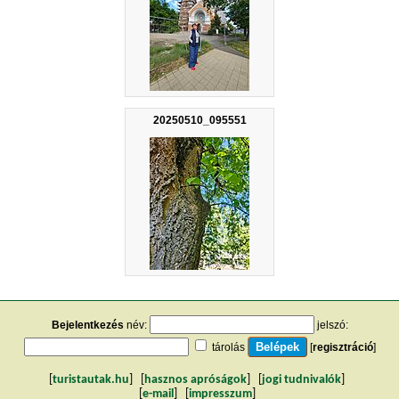
20250510_095551
Bejelentkezés
név:
jelszó:
tárolás
[
regisztráció
]
[
turistautak.hu
] [
hasznos apróságok
] [
jogi tudnivalók
]
[
e-mail
] [
impresszum
]