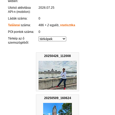
weben:
Utolsó aktivitása
2026.07.25
API-n (mobilon):
Ládák száma:
0
Találatai
száma:
486
+ 2 egyéb
,
statisztika
POI pontok száma:
0
Térkép az ő
szemszögéből:
20250426_112008
20250509_160624