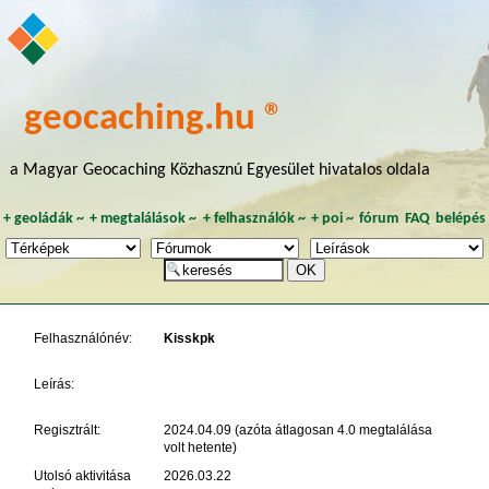
geocaching.hu ®
a Magyar Geocaching Közhasznú Egyesület hivatalos oldala
+
geoládák
~
+
megtalálások
~
+
felhasználók
~
+
poi
~
fórum
FAQ
belépés
Felhasználónév:
Kisskpk
Leírás:
Regisztrált:
2024.04.09 (azóta átlagosan 4.0 megtalálása
volt hetente)
Utolsó aktivitása
2026.03.22