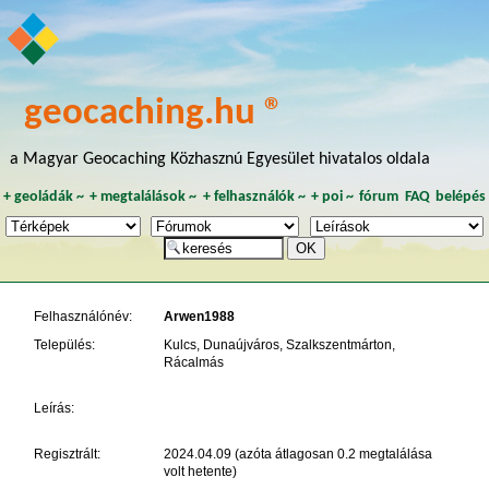
geocaching.hu ®
a Magyar Geocaching Közhasznú Egyesület hivatalos oldala
+
geoládák
~
+
megtalálások
~
+
felhasználók
~
+
poi
~
fórum
FAQ
belépés
Felhasználónév:
Arwen1988
Település:
Kulcs, Dunaújváros, Szalkszentmárton,
Rácalmás
Leírás:
Regisztrált:
2024.04.09 (azóta átlagosan 0.2 megtalálása
volt hetente)