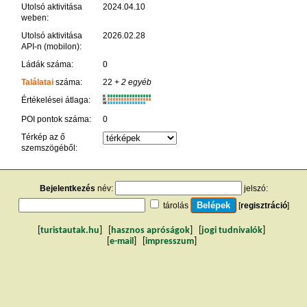
Utolsó aktivitása
2024.04.10
weben:
Utolsó aktivitása
2026.02.28
API-n (mobilon):
Ládák száma:
0
Találatai
száma:
22
+ 2 egyéb
K
Értékelései átlaga:
R
W
POI pontok száma:
0
Térkép az ő
szemszögéből:
Bejelentkezés
név:
jelszó:
tárolás
[
regisztráció
]
[
turistautak.hu
] [
hasznos apróságok
] [
jogi tudnivalók
]
[
e-mail
] [
impresszum
]