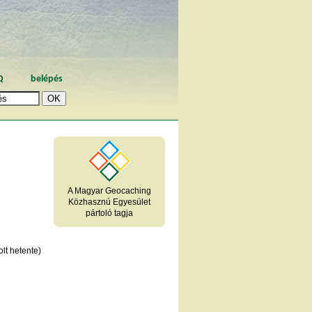
Q
belépés
A Magyar Geocaching
Közhasznú Egyesület
pártoló tagja
lt hetente)