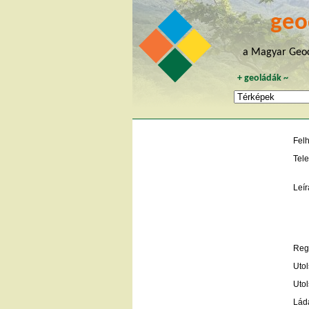
geo
a Magyar Geoc
+
geoládák
~
Fel
Tele
Leír
Regi
Utol
Utol
Lád