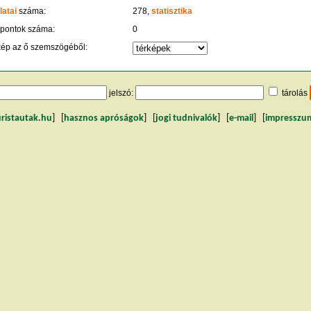
latai
száma:
278,
statisztika
 pontok száma:
0
kép az ő szemszögéből:
jelszó:
tárolás
uristautak.hu
] [
hasznos apróságok
] [
jogi tudnivalók
] [
e-mail
] [
impresszu