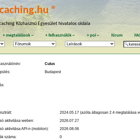
caching.hu ®
aching Közhasznú Egyesület hivatalos oldala
+
megtalálások
~
+
felhasználók
~
+
poi
~
fórum
FA
használónév:
Culus
pülés:
Budapest
ás:
sztrált:
2024.05.17 (azóta átlagosan 2.4 megtalálása vo
só aktivitása weben:
2026.07.27
só aktivitása API-n (mobilon):
2026.08.06
ák száma:
0