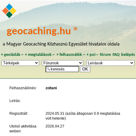
geocaching.hu ®
a Magyar Geocaching Közhasznú Egyesület hivatalos oldala
+
geoládák
~
+
megtalálások
~
+
felhasználók
~
+
poi
~
fórum
FAQ
belépés
Felhasználónév:
zoltani
Leírás:
Regisztrált:
2024.05.31 (azóta átlagosan 0.9 megtalálása
volt hetente)
Utolsó aktivitása
2026.04.27
weben: