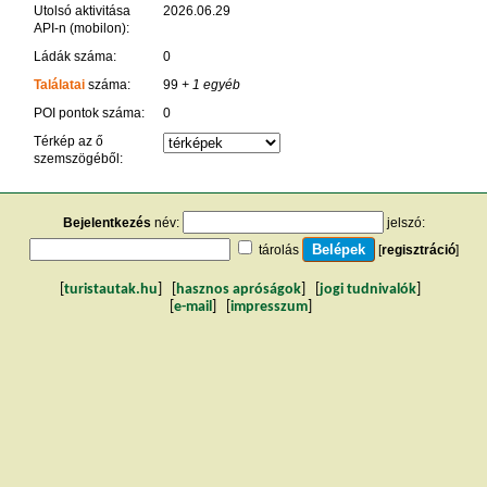
Utolsó aktivitása
2026.06.29
API-n (mobilon):
Ládák száma:
0
Találatai
száma:
99
+ 1 egyéb
POI pontok száma:
0
Térkép az ő
szemszögéből:
Bejelentkezés
név:
jelszó:
tárolás
[
regisztráció
]
[
turistautak.hu
] [
hasznos apróságok
] [
jogi tudnivalók
]
[
e-mail
] [
impresszum
]