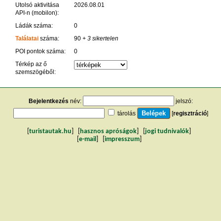
Utolsó aktivitása
2026.08.01
API-n (mobilon):
Ládák száma:
0
Találatai
száma:
90
+ 3 sikertelen
POI pontok száma:
0
Térkép az ő
szemszögéből:
Bejelentkezés
név:
jelszó:
tárolás
[
regisztráció
]
[
turistautak.hu
] [
hasznos apróságok
] [
jogi tudnivalók
]
[
e-mail
] [
impresszum
]