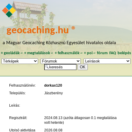
geocaching.hu ®
a Magyar Geocaching Közhasznú Egyesület hivatalos oldala
+
geoládák
~
+
megtalálások
~
+
felhasználók
~
+
poi
~
fórum
FAQ
belépés
Felhasználónév:
dorkax120
Település:
Jászberény
Leírás:
Regisztrált:
2024.08.13 (azóta átlagosan 0.1 megtalálása
volt hetente)
Utolsó aktivitása
2026.08.08