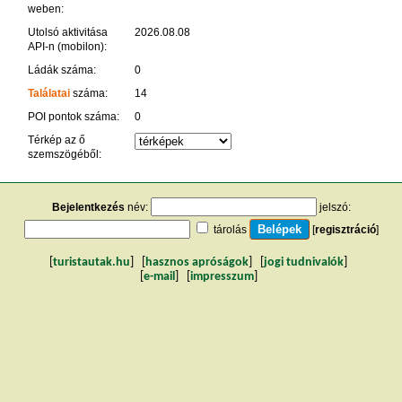
weben:
Utolsó aktivitása
2026.08.08
API-n (mobilon):
Ládák száma:
0
Találatai
száma:
14
POI pontok száma:
0
Térkép az ő
szemszögéből:
Bejelentkezés
név:
jelszó:
tárolás
[
regisztráció
]
[
turistautak.hu
] [
hasznos apróságok
] [
jogi tudnivalók
]
[
e-mail
] [
impresszum
]