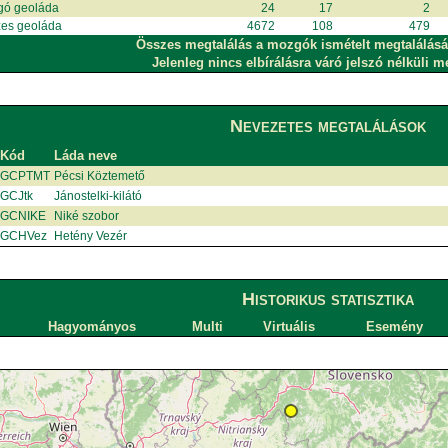
gó geoláda
24
17
2
es geoláda
4672
108
479
Összes megtalálás a mozgók ismételt megtalálásá
Jelenleg nincs elbírálásra váró jelszó nélküli m
Nevezetes megtalálások
Kód
Láda neve
GCPTMT
Pécsi Köztemető
GCJtk
Jánostelki-kilátó
GCNIKE
Niké szobor
GCHVez
Hetény Vezér
Historikus statisztika
Hagyományos
Multi
Virtuális
Esemény