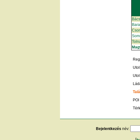
Bács
Bar
Cso
Som
Toln
Mag
Regi
Utol
Utol
Lád
Talá
POI
Tér
Bejelentkezés
név: