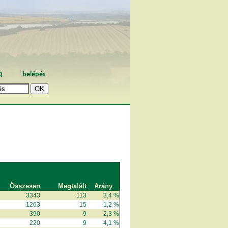
Q
belépés
Összesen
Megtalált
Arány
3343
113
3,4 %
1263
15
1,2 %
390
9
2,3 %
220
9
4,1 %