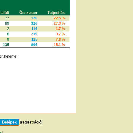
alált
Összesen
Teljesítés
27
120
22.5 %
89
326
27.3 %
2
116
1.7 %
8
219
3.7 %
9
115
7.8 %
135
896
15.1 %
lt hetente)
[
regisztráció
]