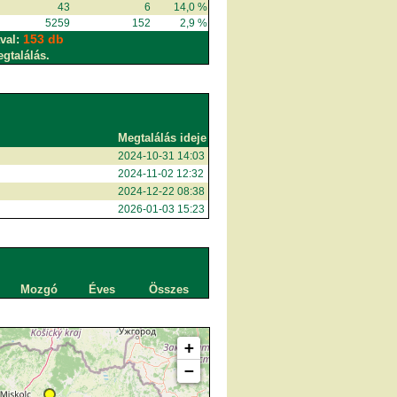
43
6
14,0 %
5259
152
2,9 %
153 db
val:
egtalálás.
Megtalálás ideje
2024-10-31 14:03
2024-11-02 12:32
2024-12-22 08:38
2026-01-03 15:23
Mozgó
Éves
Összes
+
−