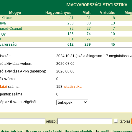
Magyarországi statisztika
Megye
Hagyományos
Multi
Virtuális
Megt
-Kiskun
81
31
8
anya
233
80
13
ngrád-Csanád
82
27
7
ogy
135
74
10
a
81
27
7
yarország
612
239
45
sztrált:
2024.10.31 (azóta átlagosan 1.7 megtalálása vo
só aktivitása weben:
2026.07.05
só aktivitása API-n (mobilon):
2026.08.08
ák száma:
0
latai
száma:
153,
statisztika
 pontok száma:
0
kép az ő szemszögéből:
jelszó:
tárolás