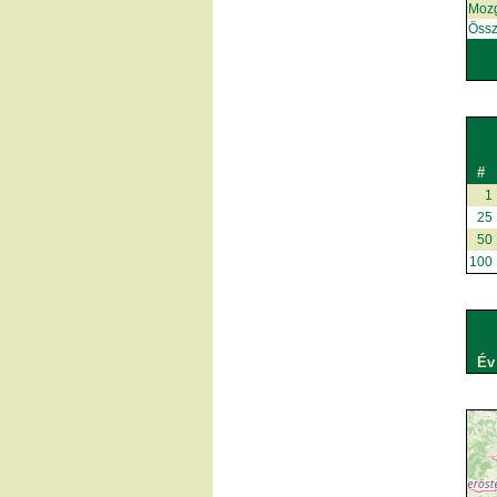
Moz
Össz
#
1
25
50
100
Év