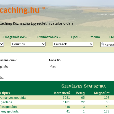
caching.hu ®
aching Közhasznú Egyesület hivatalos oldala
+
megtalálások
~
+
felhasználók
~
+
poi
~
fórum
FA
használónév:
Anna 65
pülés:
Pécs
ás:
Személyes Statisztika
a típus
Kereshető
Beteg
Megszűnt
yományos geoláda
3081
65
197
i geoláda
1181
22
60
uális geoláda
345
3
42
mény geoláda
41
1
178