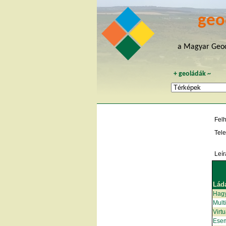
geo
a Magyar Geoc
+
geoládák
~
Fel
Tele
Leír
Lád
Hag
Mult
Virt
Ese