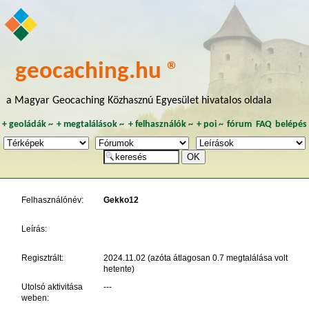
geocaching.hu ®
a Magyar Geocaching Közhasznú Egyesület hivatalos oldala
+
geoládák
~
+
megtalálások
~
+
felhasználók
~
+
poi
~
fórum
FAQ
belépés
Felhasználónév:
Gekko12
Leírás:
Regisztrált:
2024.11.02 (azóta átlagosan 0.7 megtalálása volt
hetente)
Utolsó aktivitása
---
weben: