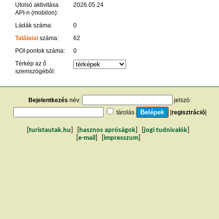
Utolsó aktivitása
2026.05.24
API-n (mobilon):
Ládák száma:
0
Találatai
száma:
62
POI pontok száma:
0
Térkép az ő
szemszögéből:
Bejelentkezés
név:
jelszó:
tárolás
[
regisztráció
]
[
turistautak.hu
] [
hasznos apróságok
] [
jogi tudnivalók
]
[
e-mail
] [
impresszum
]