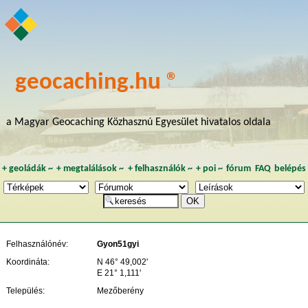
geocaching.hu ®
a Magyar Geocaching Közhasznú Egyesület hivatalos oldala
+
geoládák
~
+
megtalálások
~
+
felhasználók
~
+
poi
~
fórum
FAQ
belépés
Felhasználónév:
Gyon51gyi
Koordináta:
N 46° 49,002'
E 21° 1,111'
Település:
Mezőberény