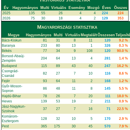
Év
Hagyományos
Multi
Virtuális
Esemény
Mozgó
Éves
Összes
2025
135
55
26
4
4
224
224
2026
75
30
18
4
2
129
353
Magyarországi statisztika
Megye
Hagyományos
Multi
Virtuális
Megtalált
Összesen
Teljesít
Bács-Kiskun
81
31
8
11
120
9.2 %
Baranya
233
80
13
1
326
0.3 %
Békés
77
34
9
108
120
90.0 %
Borsod-Abaúj-
204
64
13
4
281
1.4 %
Zemplén
Budapest
115
89
43
40
247
16.2 %
Csongrád-
82
27
7
10
116
8.6 %
Csanád
Fejér
93
64
11
2
168
1.2 %
Győr-Moson-
86
48
11
8
145
5.5 %
Sopron
Hajdú-Bihar
78
26
7
20
111
18.0 %
Heves
139
53
19
2
211
0.9 %
Jász-Nagykun-
37
27
7
16
71
22.5 %
Szolnok
Komárom-
128
32
10
5
170
2.9 %
Esztergom
Pest
365
175
30
45
570
7.9 %