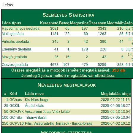
Leírás:
Személyes Statisztika
Láda típus
Kereshető
Beteg
Megszűnt
Összesen
Megtalált
Arán
Hagyományos geoláda
3081
65
197
3343
210
6,3
Multi geoláda
1181
22
60
1263
85
6,7
11
Virtuális geoláda
345
3
42
390
44
Esemény geoláda
41
1
178
220
8
3,6
14
Mozgó geoláda
25
16
2
43
6
Összes geoláda
4673
107
479
5259
353
6,7
353 db
Összes megtalálás a mozgók ismételt megtalálásával:
Jelenleg 1 jelszó nélküli megtalálás vár elbírálásra.
Nevezetes megtalálások
#
Kód
Láda neve
Megtalálás ideje
1
GChars
Kis-Hárs-hegy
2025-02-22 11:15
25
GCKIL
Árpád kilátó
2025-04-06 18:27
50
GCVJVK
Veszprémi Jutas Vitéz kilátó
2025-05-13 13:54
100
GCTiBa
Tihanyi Barát
2025-07-05 13:04
250
GCPV10
Pilis, Visegrádi-hg. források - Iluska-forrás
2026-04-02 10:12
Historikus statisztika