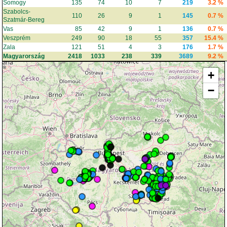
Somogy
135
74
10
7
219
3.2 %
Szabolcs-
110
26
9
1
145
0.7 %
Szatmár-Bereg
Vas
85
42
9
1
136
0.7 %
Veszprém
249
90
18
55
357
15.4 %
Zala
121
51
4
3
176
1.7 %
Magyarország
2418
1033
238
339
3689
9.2 %
+
−