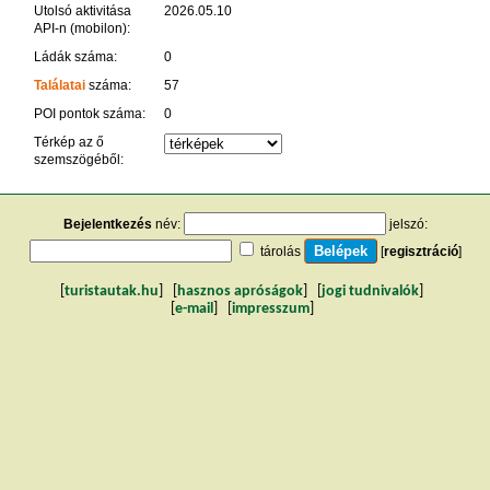
Utolsó aktivitása
2026.05.10
API-n (mobilon):
Ládák száma:
0
Találatai
száma:
57
POI pontok száma:
0
Térkép az ő
szemszögéből:
Bejelentkezés
név:
jelszó:
tárolás
[
regisztráció
]
[
turistautak.hu
] [
hasznos apróságok
] [
jogi tudnivalók
]
[
e-mail
] [
impresszum
]