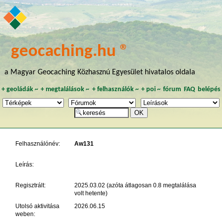
geocaching.hu ®
a Magyar Geocaching Közhasznú Egyesület hivatalos oldala
+
geoládák
~
+
megtalálások
~
+
felhasználók
~
+
poi
~
fórum
FAQ
belépés
Felhasználónév:
Aw131
Leírás:
Regisztrált:
2025.03.02 (azóta átlagosan 0.8 megtalálása
volt hetente)
Utolsó aktivitása
2026.06.15
weben: