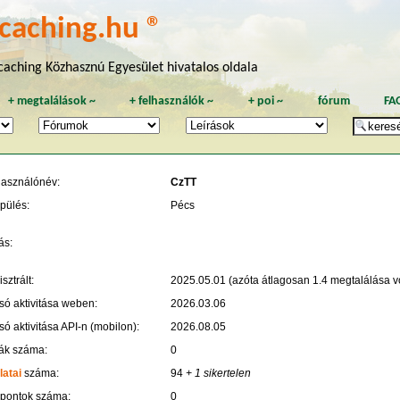
caching.hu ®
aching Közhasznú Egyesület hivatalos oldala
+
megtalálások
~
+
felhasználók
~
+
poi
~
fórum
FA
használónév:
CzTT
pülés:
Pécs
ás:
sztrált:
2025.05.01 (azóta átlagosan 1.4 megtalálása vo
só aktivitása weben:
2026.03.06
só aktivitása API-n (mobilon):
2026.08.05
ák száma:
0
latai
száma:
94
+ 1 sikertelen
 pontok száma:
0