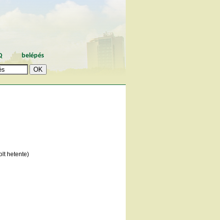
Q
belépés
lt hetente)