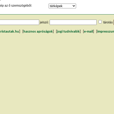
kép az ő szemszögéből:
jelszó:
tárolás
uristautak.hu
] [
hasznos apróságok
] [
jogi tudnivalók
] [
e-mail
] [
impresszu