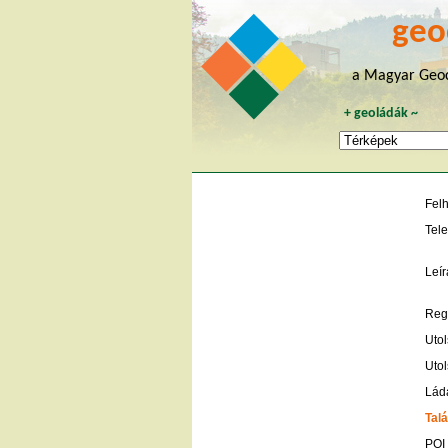
geo
a Magyar Geoc
+
geoládák
~
Fel
Tele
Leír
Regi
Utol
Utol
Lád
Talá
POI