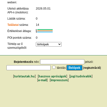
weben:
Utolsó aktivitása
2026.05.01
API-n (mobilon):
Ládák száma:
0
Találatai
száma:
14
K
Értékelései átlaga:
R
W
POI pontok száma:
0
Térkép az ő
szemszögéből:
Bejelentkezés
név:
jelszó:
tárolás
[
regisztráció
]
[
turistautak.hu
] [
hasznos apróságok
] [
jogi tudnivalók
]
[
e-mail
] [
impresszum
]