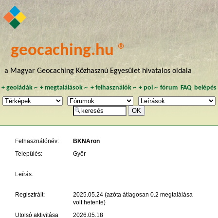
geocaching.hu ®
a Magyar Geocaching Közhasznú Egyesület hivatalos oldala
+
geoládák
~
+
megtalálások
~
+
felhasználók
~
+
poi
~
fórum
FAQ
belépés
Felhasználónév:
BKNAron
Település:
Győr
Leírás:
Regisztrált:
2025.05.24 (azóta átlagosan 0.2 megtalálása
volt hetente)
Utolsó aktivitása
2026.05.18