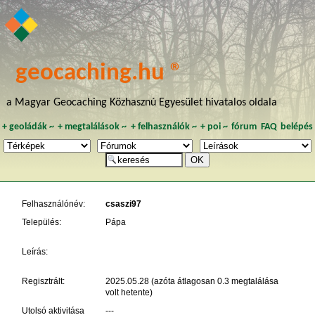
geocaching.hu ®
a Magyar Geocaching Közhasznú Egyesület hivatalos oldala
+
geoládák
~
+
megtalálások
~
+
felhasználók
~
+
poi
~
fórum
FAQ
belépés
Felhasználónév:
csaszi97
Település:
Pápa
Leírás:
Regisztrált:
2025.05.28 (azóta átlagosan 0.3 megtalálása
volt hetente)
Utolsó aktivitása
---