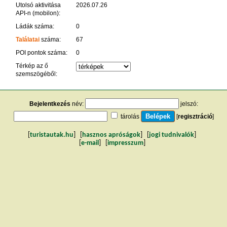
Utolsó aktivitása
2026.07.26
API-n (mobilon):
Ládák száma:
0
Találatai
száma:
67
POI pontok száma:
0
Térkép az ő
szemszögéből:
Bejelentkezés
név:
jelszó:
tárolás
[
regisztráció
]
[
turistautak.hu
] [
hasznos apróságok
] [
jogi tudnivalók
]
[
e-mail
] [
impresszum
]