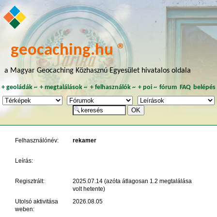
geocaching.hu ®
a Magyar Geocaching Közhasznú Egyesület hivatalos oldala
+
geoládák
~
+
megtalálások
~
+
felhasználók
~
+
poi
~
fórum
FAQ
belépés
Felhasználónév:
rekamer
Leírás:
Regisztrált:
2025.07.14 (azóta átlagosan 1.2 megtalálása
volt hetente)
Utolsó aktivitása
2026.08.05
weben: