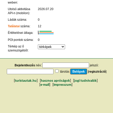
weben:
Utolsó aktivitása
2026.07.20
API-n (mobilon):
Ládák száma:
0
Találatai
száma:
12
K
Értékelései átlaga:
R
W
POI pontok száma:
0
Térkép az ő
szemszögéből:
Bejelentkezés
név:
jelszó:
tárolás
[
regisztráció
]
[
turistautak.hu
] [
hasznos apróságok
] [
jogi tudnivalók
]
[
e-mail
] [
impresszum
]