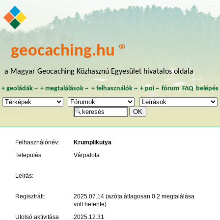
geocaching.hu ®
a Magyar Geocaching Közhasznú Egyesület hivatalos oldala
+
geoládák
~
+
megtalálások
~
+
felhasználók
~
+
poi
~
fórum
FAQ
belépés
Felhasználónév:
Krumplikutya
Település:
Várpalota
Leírás:
Regisztrált:
2025.07.14 (azóta átlagosan 0.2 megtalálása
volt hetente)
Utolsó aktivitása
2025.12.31