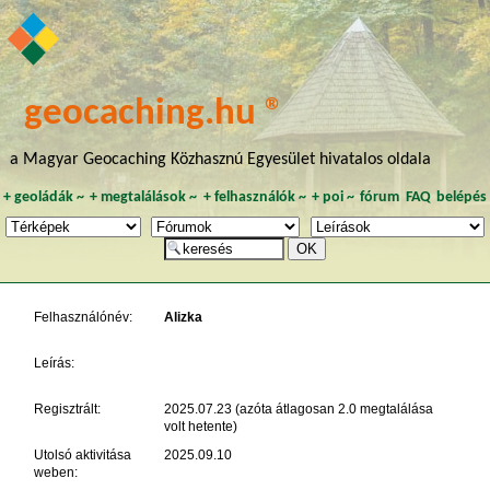
geocaching.hu ®
a Magyar Geocaching Közhasznú Egyesület hivatalos oldala
+
geoládák
~
+
megtalálások
~
+
felhasználók
~
+
poi
~
fórum
FAQ
belépés
Felhasználónév:
Alizka
Leírás:
Regisztrált:
2025.07.23 (azóta átlagosan 2.0 megtalálása
volt hetente)
Utolsó aktivitása
2025.09.10
weben: