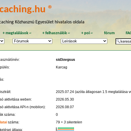
caching.hu ®
aching Közhasznú Egyesület hivatalos oldala
+
megtalálások
~
+
felhasználók
~
+
poi
~
fórum
FA
használónév:
sid3ovgsus
pülés:
Karcag
ás:
sztrált:
2025.07.24 (azóta átlagosan 1.5 megtalálása vo
só aktivitása weben:
2026.05.30
só aktivitása API-n (mobilon):
2026.08.07
ák száma:
0
latai
száma:
79
+ 3 sikertelen
K
kelései átlaga:
R
W