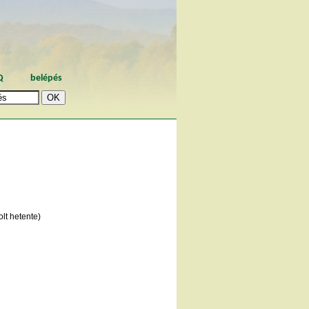
Q
belépés
lt hetente)