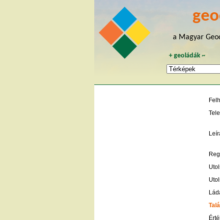
geo
a Magyar Geoc
+
geoládák
~
Fel
Tele
Leír
Regi
Utol
Utol
Lád
Talá
Érté