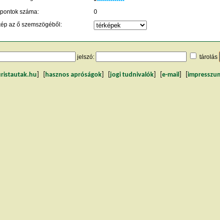
 pontok száma:
0
kép az ő szemszögéből:
jelszó:
tárolás
uristautak.hu
] [
hasznos apróságok
] [
jogi tudnivalók
] [
e-mail
] [
impresszu