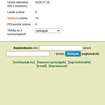
Utolsó aktivitása
2026.07.26
API-n (mobilon):
Ládák száma:
0
Találatai
száma:
74
POI pontok száma:
0
Térkép az ő
szemszögéből:
Bejelentkezés
név:
jelszó:
tárolás
[
regisztráció
]
[
turistautak.hu
] [
hasznos apróságok
] [
jogi tudnivalók
]
[
e-mail
] [
impresszum
]