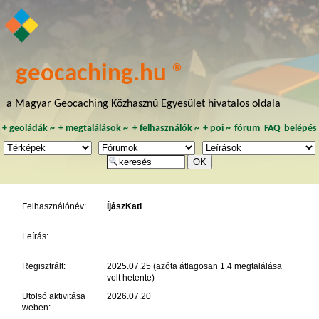
geocaching.hu ®
a Magyar Geocaching Közhasznú Egyesület hivatalos oldala
+
geoládák
~
+
megtalálások
~
+
felhasználók
~
+
poi
~
fórum
FAQ
belépés
Felhasználónév:
ÍjászKati
Leírás:
Regisztrált:
2025.07.25 (azóta átlagosan 1.4 megtalálása
volt hetente)
Utolsó aktivitása
2026.07.20
weben: