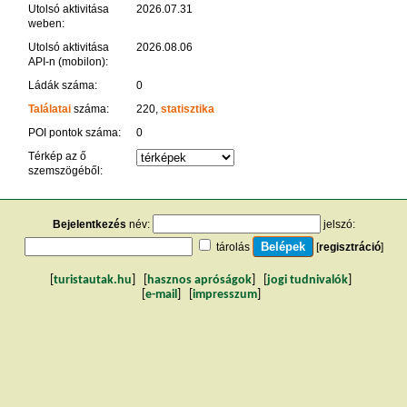
Utolsó aktivitása
2026.07.31
weben:
Utolsó aktivitása
2026.08.06
API-n (mobilon):
Ládák száma:
0
Találatai
száma:
220,
statisztika
POI pontok száma:
0
Térkép az ő
szemszögéből:
Bejelentkezés
név:
jelszó:
tárolás
[
regisztráció
]
[
turistautak.hu
] [
hasznos apróságok
] [
jogi tudnivalók
]
[
e-mail
] [
impresszum
]