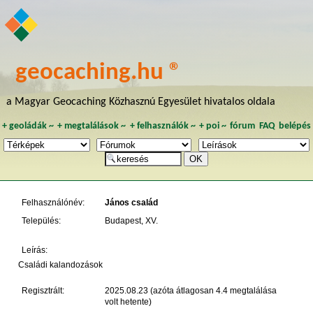
geocaching.hu ®
a Magyar Geocaching Közhasznú Egyesület hivatalos oldala
+
geoládák
~
+
megtalálások
~
+
felhasználók
~
+
poi
~
fórum
FAQ
belépés
Felhasználónév:
János család
Település:
Budapest, XV.
Leírás:
Családi kalandozások
Regisztrált:
2025.08.23 (azóta átlagosan 4.4 megtalálása
volt hetente)