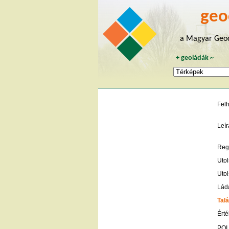
geo
a Magyar Geoc
+
geoládák
~
Fel
Leír
Regi
Utol
Utol
Lád
Talá
Érté
POI