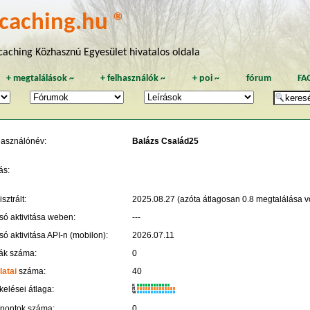
caching.hu ®
aching Közhasznú Egyesület hivatalos oldala
+
megtalálások
~
+
felhasználók
~
+
poi
~
fórum
FA
használónév:
Balázs Család25
ás:
sztrált:
2025.08.27 (azóta átlagosan 0.8 megtalálása vo
só aktivitása weben:
---
só aktivitása API-n (mobilon):
2026.07.11
ák száma:
0
latai
száma:
40
K
kelései átlaga:
R
W
 pontok száma:
0