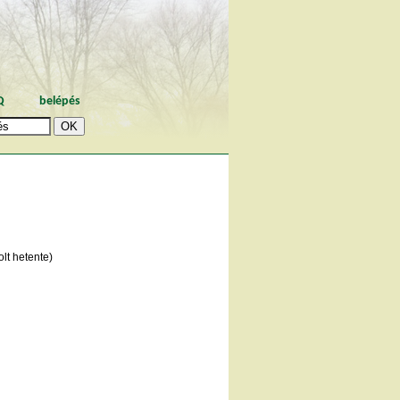
Q
belépés
lt hetente)