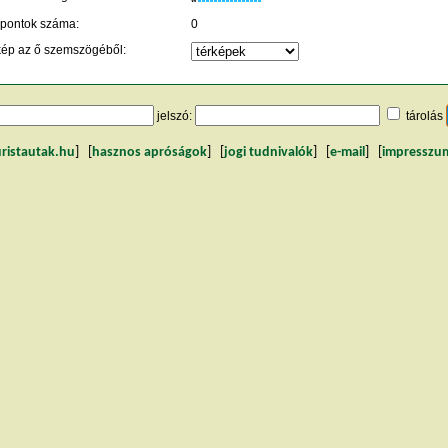
 pontok száma:
0
kép az ő szemszögéből:
jelszó:
tárolás
uristautak.hu
] [
hasznos apróságok
] [
jogi tudnivalók
] [
e-mail
] [
impresszu