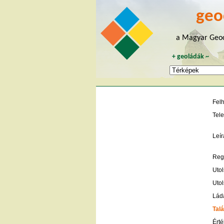
geo
a Magyar Geoc
+
geoládák
~
Fel
Tele
Leír
Regi
Utol
Utol
Lád
Talá
Érté