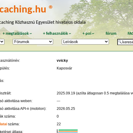
caching.hu ®
aching Közhasznú Egyesület hivatalos oldala
+
megtalálások
~
+
felhasználók
~
+
poi
~
fórum
FA
használónév:
vvicky
pülés:
Kaposvár
ás:
sztrált:
2025.09.19 (azóta átlagosan 0.5 megtalálása vo
só aktivitása weben:
---
só aktivitása API-n (mobilon):
2026.05.25
ák száma:
0
latai
száma:
22
K
kelései átlaga:
R
W