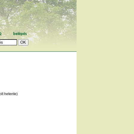
Q
belépés
lt hetente)