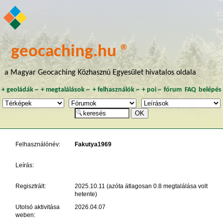
geocaching.hu ®
a Magyar Geocaching Közhasznú Egyesület hivatalos oldala
+
geoládák
~
+
megtalálások
~
+
felhasználók
~
+
poi
~
fórum
FAQ
belépés
Felhasználónév:
Fakutya1969
Leírás:
Regisztrált:
2025.10.11 (azóta átlagosan 0.8 megtalálása volt
hetente)
Utolsó aktivitása
2026.04.07
weben: