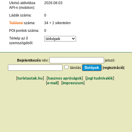
Utolsó aktivitása
2026.08.03
API-n (mobilon):
Ládák száma:
0
Találatai
száma:
34
+ 1 sikertelen
POI pontok száma:
0
Térkép az ő
szemszögéből:
Bejelentkezés
név:
jelszó:
tárolás
[
regisztráció
]
[
turistautak.hu
] [
hasznos apróságok
] [
jogi tudnivalók
]
[
e-mail
] [
impresszum
]