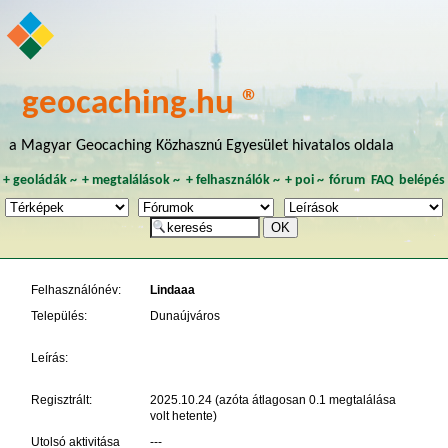
geocaching.hu ®
a Magyar Geocaching Közhasznú Egyesület hivatalos oldala
+
geoládák
~
+
megtalálások
~
+
felhasználók
~
+
poi
~
fórum
FAQ
belépés
Felhasználónév:
Lindaaa
Település:
Dunaújváros
Leírás:
Regisztrált:
2025.10.24 (azóta átlagosan 0.1 megtalálása
volt hetente)
Utolsó aktivitása
---