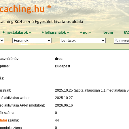
caching.hu ®
aching Közhasznú Egyesület hivatalos oldala
+
megtalálások
~
+
felhasználók
~
+
poi
~
fórum
FA
használónév:
drcc
pülés:
Budapest
ás:
sztrált:
2025.10.25 (azóta átlagosan 1.1 megtalálása vo
só aktivitása weben:
2025.10.27
só aktivitása API-n (mobilon):
2026.06.16
ák száma:
0
latai
száma:
44
 pontok száma:
0