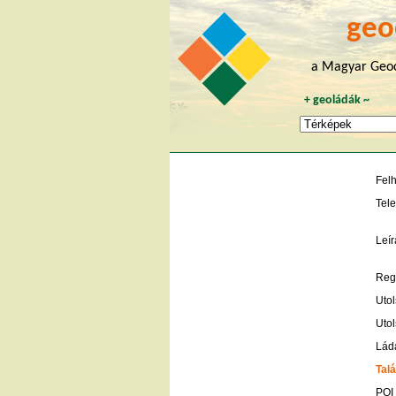
geo
a Magyar Geoc
+
geoládák
~
Fel
Tele
Leír
Regi
Utol
Utol
Lád
Talá
POI