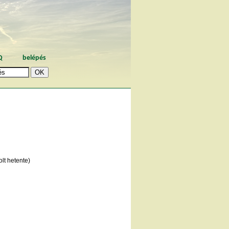
Q
belépés
lt hetente)