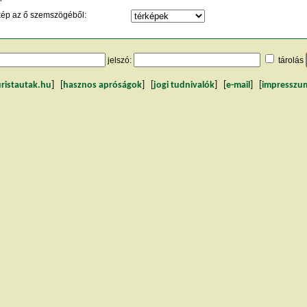
kép az ő szemszögéből:
jelszó:
tárolás
uristautak.hu
] [
hasznos apróságok
] [
jogi tudnivalók
] [
e-mail
] [
impresszu