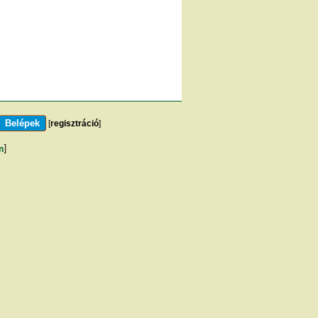
[
regisztráció
]
m
]