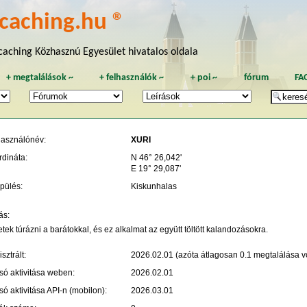
caching.hu ®
aching Közhasznú Egyesület hivatalos oldala
+
megtalálások
~
+
felhasználók
~
+
poi
~
fórum
FA
használónév:
XURI
rdináta:
N 46° 26,042'
E 19° 29,087'
pülés:
Kiskunhalas
ás:
tek túrázni a barátokkal, és ez alkalmat az együtt töltött kalandozásokra.
sztrált:
2026.02.01 (azóta átlagosan 0.1 megtalálása vo
só aktivitása weben:
2026.02.01
só aktivitása API-n (mobilon):
2026.03.01