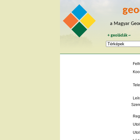
geo
a Magyar Geoc
+
geoládák
~
Fel
Koo
Tele
Leír
Szere
Regi
Utol
Utol