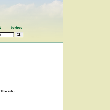
Q
belépés
lt hetente)