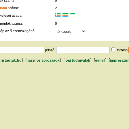
ák száma:
0
latai
száma:
2
K
kelései átlaga:
R
W
 pontok száma:
0
kép az ő szemszögéből:
jelszó:
tárolás
uristautak.hu
] [
hasznos apróságok
] [
jogi tudnivalók
] [
e-mail
] [
impresszu