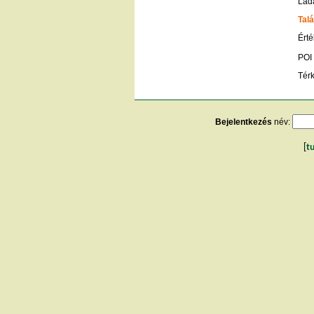
Lád
Talá
Érté
POI
Tér
Bejelentkezés
név:
[
t