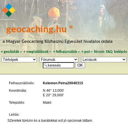
geocaching.hu ®
a Magyar Geocaching Közhasznú Egyesület hivatalos oldala
+
geoládák
~
+
megtalálások
~
+
felhasználók
~
+
poi
~
fórum
FAQ
belépés
Felhasználónév:
Kelemen Petra20040315
Koordináta:
N 46° 13,000'
E 20° 29,000'
Település:
Makó
Leírás:
SZeretek túrézni és a barátokkal ezt jó opcionak láttam.