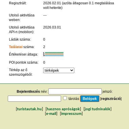
Regisztrált:
2026.02.01 (azóta átlagosan 0.1 megtalálása
volt hetente)
Utolsó aktivitása
---
weben:
Utolsó aktivitása
2026.03.01
API-n (mobilon):
Ládák száma:
0
Találatai
száma:
2
K
Értékelései átlaga:
R
W
POI pontok száma:
0
Térkép az ő
szemszögéből:
Bejelentkezés
név:
jelszó:
tárolás
[
regisztráció
]
[
turistautak.hu
] [
hasznos apróságok
] [
jogi tudnivalók
]
[
e-mail
] [
impresszum
]