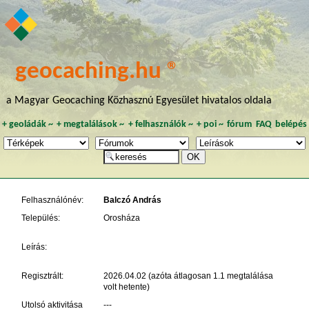
geocaching.hu ®
a Magyar Geocaching Közhasznú Egyesület hivatalos oldala
+
geoládák
~
+
megtalálások
~
+
felhasználók
~
+
poi
~
fórum
FAQ
belépés
Felhasználónév:
Balczó András
Település:
Orosháza
Leírás:
Regisztrált:
2026.04.02 (azóta átlagosan 1.1 megtalálása
volt hetente)
Utolsó aktivitása
---