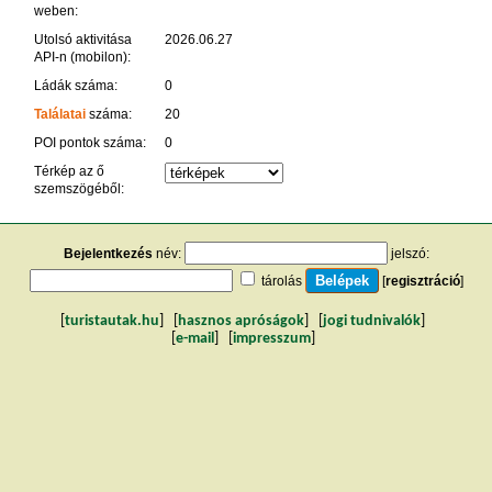
weben:
Utolsó aktivitása
2026.06.27
API-n (mobilon):
Ládák száma:
0
Találatai
száma:
20
POI pontok száma:
0
Térkép az ő
szemszögéből:
Bejelentkezés
név:
jelszó:
tárolás
[
regisztráció
]
[
turistautak.hu
] [
hasznos apróságok
] [
jogi tudnivalók
]
[
e-mail
] [
impresszum
]