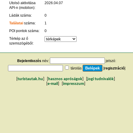
Utolsó aktivitása
2026.04.07
API-n (mobilon):
Ládák száma:
0
Találatai
száma:
1
POI pontok száma:
0
Térkép az ő
szemszögéből:
Bejelentkezés
név:
jelszó:
tárolás
[
regisztráció
]
[
turistautak.hu
] [
hasznos apróságok
] [
jogi tudnivalók
]
[
e-mail
] [
impresszum
]