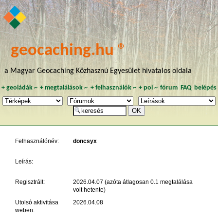
geocaching.hu ®
a Magyar Geocaching Közhasznú Egyesület hivatalos oldala
+
geoládák
~
+
megtalálások
~
+
felhasználók
~
+
poi
~
fórum
FAQ
belépés
Felhasználónév:
doncsyx
Leírás:
Regisztrált:
2026.04.07 (azóta átlagosan 0.1 megtalálása
volt hetente)
Utolsó aktivitása
2026.04.08
weben: