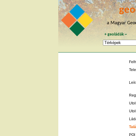
geo
a Magyar Geoc
+
geoládák
~
Fel
Tele
Leír
Regi
Utol
Utol
Lád
Talá
POI