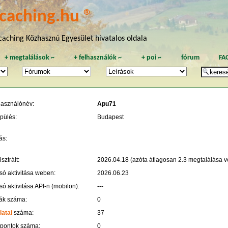
caching.hu ®
aching Közhasznú Egyesület hivatalos oldala
+
megtalálások
~
+
felhasználók
~
+
poi
~
fórum
FA
használónév:
Apu71
pülés:
Budapest
ás:
sztrált:
2026.04.18 (azóta átlagosan 2.3 megtalálása vo
só aktivitása weben:
2026.06.23
só aktivitása API-n (mobilon):
---
ák száma:
0
latai
száma:
37
 pontok száma:
0