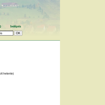
Q
belépés
lt hetente)