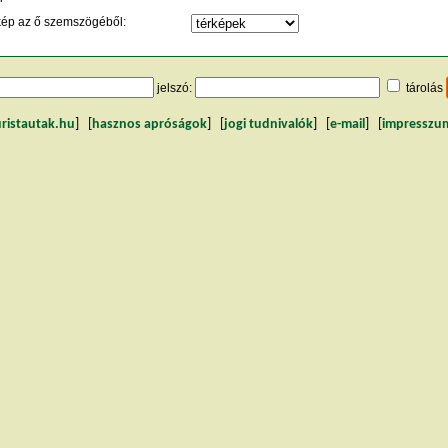
kép az ő szemszögéből:
jelszó:
tárolás
uristautak.hu
] [
hasznos apróságok
] [
jogi tudnivalók
] [
e-mail
] [
impresszu