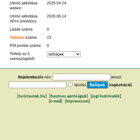
Utolsó aktivitása
2026.04.24
weben:
Utolsó aktivitása
2026.06.14
API-n (mobilon):
Ládák száma:
0
Találatai
száma:
15
POI pontok száma:
0
Térkép az ő
szemszögéből:
Bejelentkezés
név:
jelszó:
tárolás
[
regisztráció
]
[
turistautak.hu
] [
hasznos apróságok
] [
jogi tudnivalók
]
[
e-mail
] [
impresszum
]