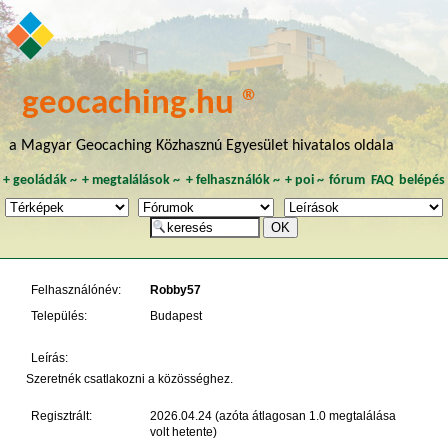
geocaching.hu ®
a Magyar Geocaching Közhasznú Egyesület hivatalos oldala
+
geoládák
~
+
megtalálások
~
+
felhasználók
~
+
poi
~
fórum
FAQ
belépés
Felhasználónév:
Robby57
Település:
Budapest
Leírás:
Szeretnék csatlakozni a közösséghez.
Regisztrált:
2026.04.24 (azóta átlagosan 1.0 megtalálása
volt hetente)