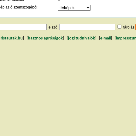
kép az ő szemszögéből:
jelszó:
tárolás
uristautak.hu
] [
hasznos apróságok
] [
jogi tudnivalók
] [
e-mail
] [
impresszu