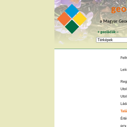
geo
a Magyar Geoc
+
geoládák
~
Fel
Leír
Regi
Utol
Utol
Lád
Talá
Érté
POI