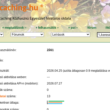
caching.hu ®
aching Közhasznú Egyesület hivatalos oldala
+
megtalálások
~
+
felhasználók
~
+
poi
~
fórum
FA
használónév:
Zé61
ás:
sztrált:
2026.04.25 (azóta átlagosan 0.9 megtalálása vo
só aktivitása weben:
---
só aktivitása API-n (mobilon):
2026.07.27
ák száma:
0
latai
száma:
13
K
kelései átlaga:
R
W
 pontok száma:
0