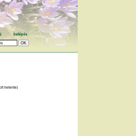
Q
belépés
lt hetente)