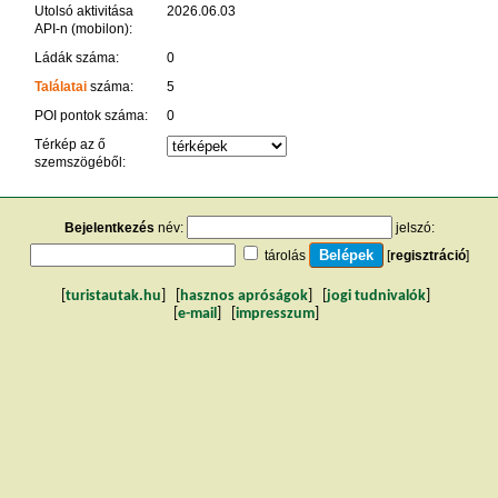
Utolsó aktivitása
2026.06.03
API-n (mobilon):
Ládák száma:
0
Találatai
száma:
5
POI pontok száma:
0
Térkép az ő
szemszögéből:
Bejelentkezés
név:
jelszó:
tárolás
[
regisztráció
]
[
turistautak.hu
] [
hasznos apróságok
] [
jogi tudnivalók
]
[
e-mail
] [
impresszum
]