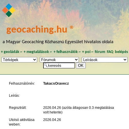
geocaching.hu ®
a Magyar Geocaching Közhasznú Egyesület hivatalos oldala
+
geoládák
~
+
megtalálások
~
+
felhasználók
~
+
poi
~
fórum
FAQ
belépés
Felhasználónév:
TakacsOravecz
Leírás:
Regisztrált:
2026.04.26 (azóta átlagosan 0.3 megtalálása
volt hetente)
Utolsó aktivitása
2026.04.26
weben: